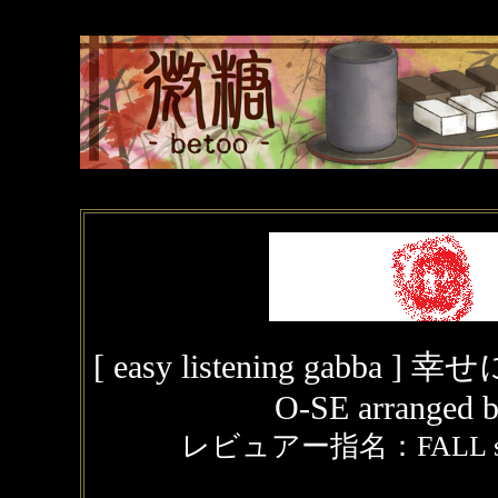
[ easy listening gabba ] 
O-SE arranged b
レビュアー指名：FALL scyth